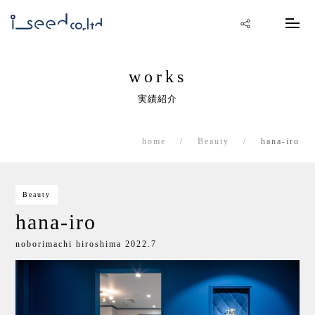
works
実績紹介
home
Beauty
hana-iro
Beauty
hana-iro
noborimachi hiroshima 2022.7